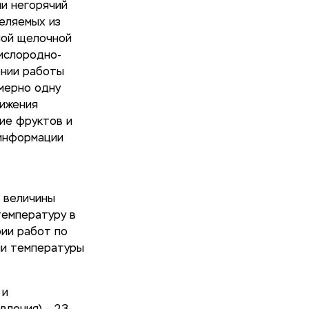
ли негорячий
деляемых из
ной щелочной
кислородно-
ении работы
имерно одну
нижения
ие фруктов и
 информации
 величины
температуру в
ии работ по
ли температуры
 и