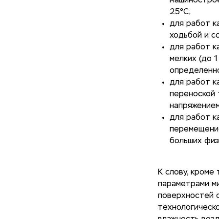
машинострое
25°С;
для работ к
ходьбой и с
для работ к
мелких (до 
определенно
для работ к
переноской 
напряжением)
для работ к
перемещение
больших физ
К слову, кроме
параметрами ми
поверхностей о
технологическ