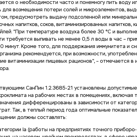
ается о необходимости часто и понемногу пить воду и
. А для возмещения потери солей и микроэлементов, вы
том, предусмотреть выдачу подсоленной или минераль
очных напитков, соков, витаминизированных напитков, 
йлей. "При температуре воздуха более 30 °C и выполн
и требуется выпивать не менее 0,5 л воды в час – пр
0 минут. Кроме того, для поддержания иммунитета и с
рганизма рекомендуется, при возможности, употреблен
ие витаминизации пищевых рационов", – отмечается в
ора.
ствующими СанПин 1.2.3685-21 установлены допустимые
роклимата на рабочих местах в помещениях, включая 
 значения дифференцированы в зависимости от категор
рат. Так, в теплый период года оптимальные показате
ещении должны составлять:
атегории Iа (работы на предприятиях точного приборо-