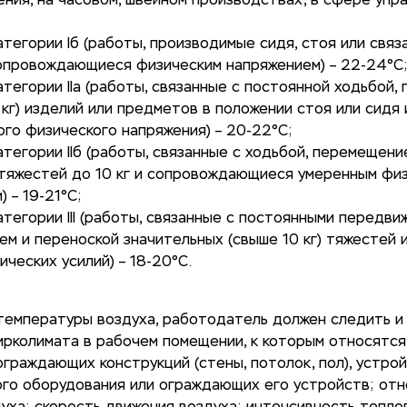
ния, на часовом, швейном производствах, в сфере упра
атегории Iб (работы, производимые сидя, стоя или связ
опровождающиеся физическим напряжением) – 22-24°С
атегории IIа (работы, связанные с постоянной ходьбой
1 кг) изделий или предметов в положении стоя или сид
го физического напряжения) – 20-22°С;
атегории IIб (работы, связанные с ходьбой, перемещени
тяжестей до 10 кг и сопровождающиеся умеренным фи
 – 19-21°С;
атегории III (работы, связанные с постоянными передви
м и переноской значительных (свыше 10 кг) тяжестей
ических усилий) – 18-20°С.
 температуры воздуха, работодатель должен следить и
рколимата в рабочем помещении, к которым относятся
граждающих конструкций (стены, потолок, пол), устрой
ого оборудования или ограждающих его устройств; от