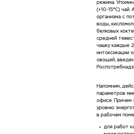
режима. Упомин
(+10-15°C) чай
организма с по
воды, кисломол
белковых кокте
средней тяжест
чашку каждые 2
интоксикации о
овощей, введен
Роспотребнадз
Напомним, дей
параметров мик
офисе. Причем
уровню энергот
в рабочем пом
для работ к