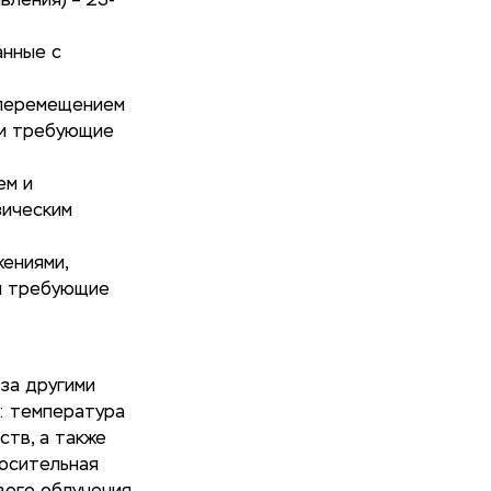
вления) – 23-
анные с
;
, перемещением
я и требующие
ем и
зическим
жениями,
 и требующие
 за другими
: температура
ств, а также
носительная