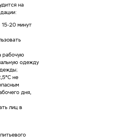
удится на
ндации:
 15-20 минут
льзовать
а рабочую
циальную одежду
одежды;
,5°C не
опасным
абочего дня,
ать лиц в
 питьевого