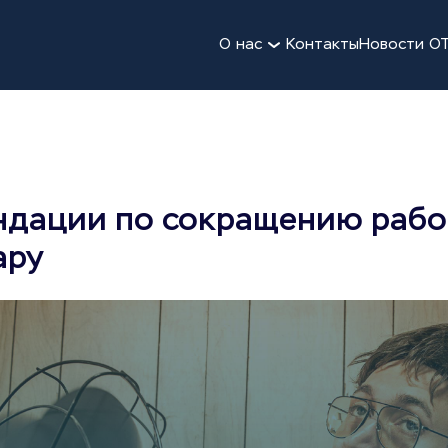
О нас
Контакты
Новости О
ндации по сокращению рабо
ару