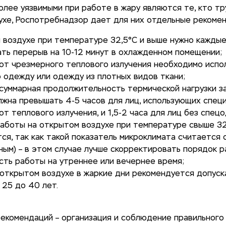
олее уязвимыми при работе в жару являются те, кто тр
ухе, Роспотребнадзор дает для них отдельные рекоме
 воздухе при температуре 32,5°C и выше нужно каждые
ть перерыв на 10-12 минут в охлажденном помещении;
от чрезмерного теплового излучения необходимо испо
 одежду или одежду из плотных видов ткани;
суммарная продолжительность термической нагрузки з
лжна превышать 4-5 часов для лиц, использующих спе
от теплового излучения, и 1,5-2 часа для лиц без спец
аботы на открытом воздухе при температуре свыше 32
ся, так как такой показатель микроклимата считается 
ным) – в этом случае лучше скорректировать порядок р
сть работы на утреннее или вечернее время;
 открытом воздухе в жаркие дни рекомендуется допуск
 25 до 40 лет.
рекомендаций – организация и соблюдение правильного