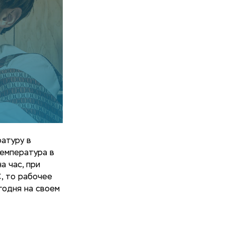
атуру в
температура в
а час, при
C, то рабочее
годня на своем