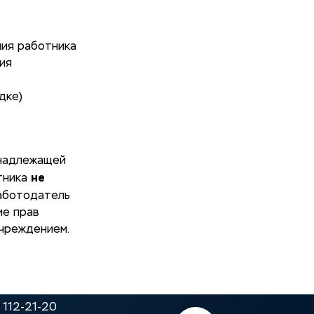
ния работника
ия
дке)
инадлежащей
не
тника
Работодатель
ие прав
учреждением.
 112-21-20