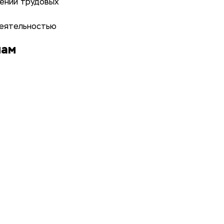
нении трудовых
деятельностью
мам