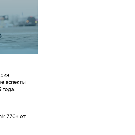
ория
ые аспекты
 года.
 № 776н от