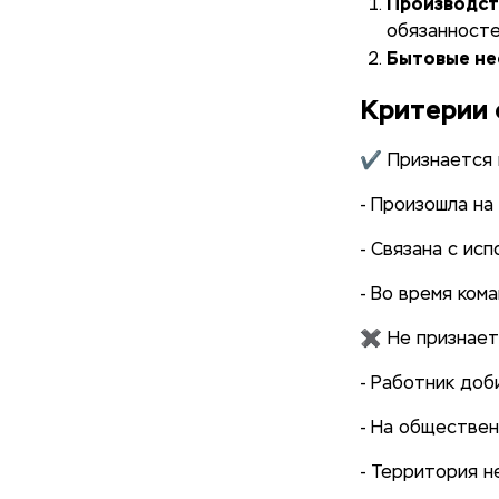
Производст
обязанност
Бытовые не
Критерии 
✔ Признается 
- Произошла н
- Связана с ис
- Во время ком
✖ Не признает
- Работник до
- На обществе
- Территория 